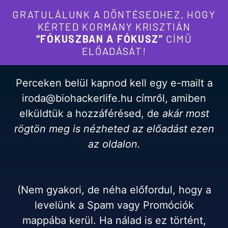
GRATULÁLUNK A DÖNTÉSEDHEZ, HOGY
KÉRTED KORMÁNY KRISZTIÁN
“FÓKUSZBAN A FÓKUSZ”
CÍMŰ
ELŐADÁSÁT!
Perceken belül kapnod kell egy e-mailt a
iroda@biohackerlife.hu címről, amiben
elküldtük a hozzáférésed, de
akár most
rögtön meg is nézheted az előadást ezen
az oldalon.
(Nem gyakori, de néha előfordul, hogy a
levelünk a Spam vagy Promóciók
mappába kerül. Ha nálad is ez történt,