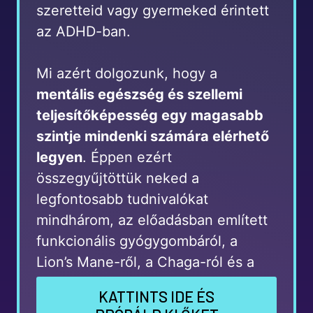
szeretteid vagy gyermeked érintett
az ADHD-ban.
Mi azért dolgozunk, hogy a
mentális egészség és szellemi
teljesítőképesség egy magasabb
szintje mindenki számára elérhető
legyen
. Éppen ezért
összegyűjtöttük neked a
legfontosabb tudnivalókat
mindhárom, az előadásban említett
funkcionális gyógygombáról, a
Lion’s Mane-ről, a Chaga-ról és a
Reishiről
KATTINTS IDE ÉS